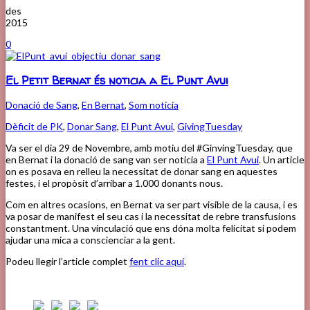
des
2015
0
El Petit Bernat és noticia a El Punt Avui
Donació de Sang
,
En Bernat
,
Som notícia
Dèficit de PK
,
Donar Sang
,
El Punt Avui
,
GivingTuesday
Va ser el dia 29 de Novembre, amb motiu del #GinvingTuesday, que
en Bernat i la donació de sang van ser noticia a
El Punt Avui
. Un article
on es posava en relleu la necessitat de donar sang en aquestes
festes, i el propòsit d’arribar a 1.000 donants nous.
Com en altres ocasions, en Bernat va ser part visible de la causa, i es
va posar de manifest el seu cas i la necessitat de rebre transfusions
constantment. Una vinculació que ens dóna molta felicitat si podem
ajudar una mica a conscienciar a la gent.
Podeu llegir l’article complet
fent clic aquí
.