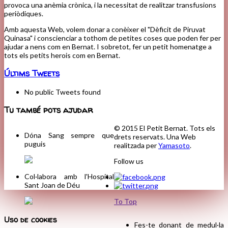
provoca una anèmia crònica, i la necessitat de realitzar transfusions
periòdiques.
Amb aquesta Web, volem donar a conèixer el "Dèficit de Piruvat
Quinasa" i conscienciar a tothom de petites coses que poden fer per
ajudar a nens com en Bernat. I sobretot, fer un petit homenatge a
tots els petits herois com en Bernat.
Últims Tweets
No public Tweets found
Tu també pots ajudar
© 2015 El Petit Bernat. Tots els
Dóna Sang sempre que
drets reservats. Una Web
puguis
realitzada per
Yamasoto
.
Follow us
Col·labora amb l'Hospital
Sant Joan de Déu
To Top
Uso de cookies
Fes-te donant de medul·la