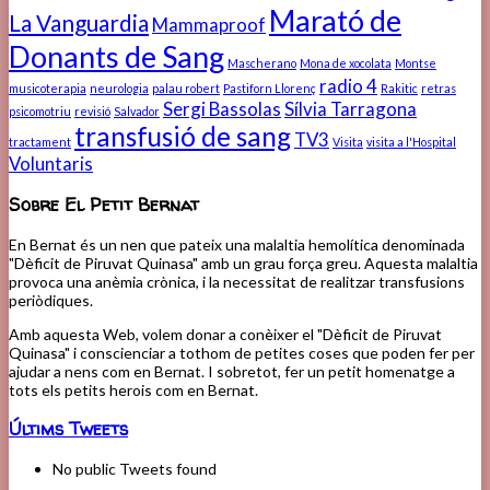
Marató de
La Vanguardia
Mammaproof
Donants de Sang
Mascherano
Mona de xocolata
Montse
radio 4
musicoterapia
neurologia
palau robert
Pastiforn Llorenç
Rakitic
retras
Sergi Bassolas
Sílvia Tarragona
psicomotriu
revisió
Salvador
transfusió de sang
TV3
tractament
Visita
visita a l'Hospital
Voluntaris
Sobre El Petit Bernat
En Bernat és un nen que pateix una malaltia hemolítica denominada
"Dèficit de Piruvat Quinasa" amb un grau força greu. Aquesta malaltia
provoca una anèmia crònica, i la necessitat de realitzar transfusions
periòdiques.
Amb aquesta Web, volem donar a conèixer el "Dèficit de Piruvat
Quinasa" i conscienciar a tothom de petites coses que poden fer per
ajudar a nens com en Bernat. I sobretot, fer un petit homenatge a
tots els petits herois com en Bernat.
Últims Tweets
No public Tweets found