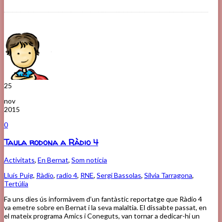
25
nov
2015
0
Taula rodona a Ràdio 4
Activitats
,
En Bernat
,
Som notícia
Lluís Puig
,
Ràdio
,
radio 4
,
RNE
,
Sergi Bassolas
,
Sílvia Tarragona
,
Tertúlia
Fa uns dies ús informàvem d’un fantàstic reportatge que Ràdio 4
va emetre sobre en Bernat i la seva malaltia. El dissabte passat, en
el mateix programa Amics i Coneguts, van tornar a dedicar-hi un