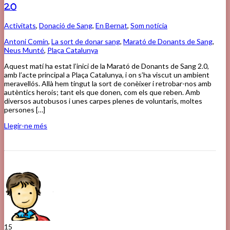
2.0
Activitats
,
Donació de Sang
,
En Bernat
,
Som notícia
Antoni Comín
,
La sort de donar sang
,
Marató de Donants de Sang
,
Neus Munté
,
Plaça Catalunya
Aquest matí ha estat l’inici de la Marató de Donants de Sang 2.0,
amb l’acte principal a Plaça Catalunya, i on s’ha viscut un ambient
meravellós. Allà hem tingut la sort de conèixer i retrobar-nos amb
autèntics herois; tant els que donen, com els que reben. Amb
diversos autobusos i unes carpes plenes de voluntaris, moltes
persones […]
Llegir-ne més
15