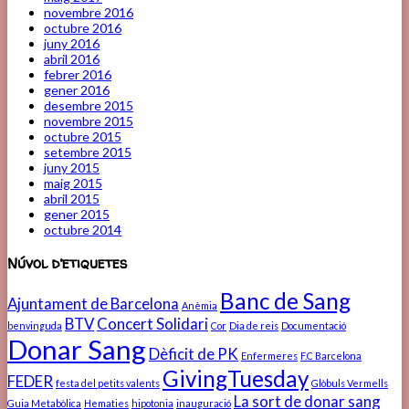
novembre 2016
octubre 2016
juny 2016
abril 2016
febrer 2016
gener 2016
desembre 2015
novembre 2015
octubre 2015
setembre 2015
juny 2015
maig 2015
abril 2015
gener 2015
octubre 2014
Núvol d’etiquetes
Banc de Sang
Ajuntament de Barcelona
Anèmia
BTV
Concert Solidari
benvinguda
Cor
Dia de reis
Documentació
Donar Sang
Dèficit de PK
Enfermeres
F.C Barcelona
GivingTuesday
FEDER
festa del petits valents
Glòbuls Vermells
La sort de donar sang
Guia Metabòlica
Hematies
hipotonia
inauguració