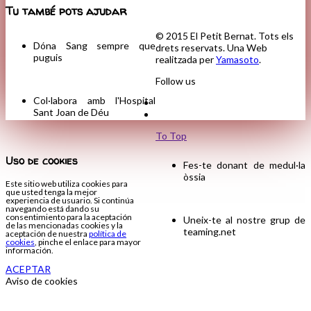
Tu també pots ajudar
© 2015 El Petit Bernat. Tots els
Dóna Sang sempre que
drets reservats. Una Web
puguis
realitzada per
Yamasoto
.
Follow us
Col·labora amb l'Hospital
Sant Joan de Déu
To Top
Uso de cookies
Fes-te donant de medul·la
òssia
Este sitio web utiliza cookies para
que usted tenga la mejor
experiencia de usuario. Si continúa
navegando está dando su
consentimiento para la aceptación
Uneix-te al nostre grup de
de las mencionadas cookies y la
teaming.net
aceptación de nuestra
política de
cookies
, pinche el enlace para mayor
información.
ACEPTAR
Aviso de cookies