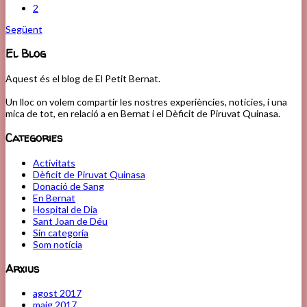
2
Següent
El Blog
Aquest és el blog de El Petit Bernat.
Un lloc on volem compartir les nostres experiències, notícies, i una
mica de tot, en relació a en Bernat i el Dèficit de Piruvat Quinasa.
Categories
Activitats
Dèficit de Piruvat Quinasa
Donació de Sang
En Bernat
Hospital de Dia
Sant Joan de Déu
Sin categoría
Som notícia
Arxius
agost 2017
maig 2017