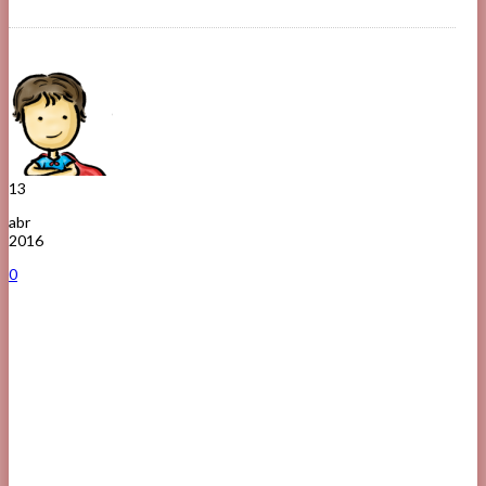
13
abr
2016
0