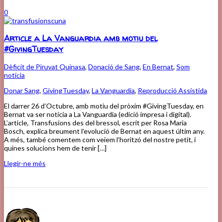
0
Article a La Vanguardia amb motiu del
#GivingTuesday
Dèficit de Piruvat Quinasa
,
Donació de Sang
,
En Bernat
,
Som
notícia
Donar Sang
,
GivingTuesday
,
La Vanguardia
,
Reproducció Assistida
El darrer 26 d’Octubre, amb motiu del pròxim #GivingTuesday, en
Bernat va ser notícia a La Vanguardia (edició impresa i digital).
L’article, Transfusions des del bressol, escrit per Rosa Maria
Bosch, explica breument l’evolució de Bernat en aquest últim any.
A més, també comentem com veiem l’horitzó del nostre petit, i
quines solucions hem de tenir […]
Llegir-ne més