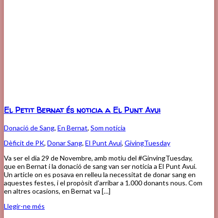
El Petit Bernat és noticia a El Punt Avui
Donació de Sang
,
En Bernat
,
Som notícia
Dèficit de PK
,
Donar Sang
,
El Punt Avui
,
GivingTuesday
Va ser el dia 29 de Novembre, amb motiu del #GinvingTuesday,
que en Bernat i la donació de sang van ser noticia a El Punt Avui.
Un article on es posava en relleu la necessitat de donar sang en
aquestes festes, i el propòsit d’arribar a 1.000 donants nous. Com
en altres ocasions, en Bernat va […]
Llegir-ne més