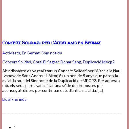
Concert Solidari per l’Aitor amb en Bernat
Activitats
,
En Bernat
,
Som notícia
Concert Solidari
,
Coral El Sagrer
,
Donar Sang
,
Duplicació Mecp2
Ahir dissabte es va realitzar un Concert Solidari per l’Aitor, a la Nau
Ivanow de Sant Andreu. L’Aitor, és un nen de 5 anys que pateix la
malaltia rara del Síndrome de la Duplicació de MECP2. Per aquesta
raó, els seus pares van iniciar una sèrie de propostes per
aconseguir diners per continuar estudiant la malaltia, […]
Llegir-ne més
1