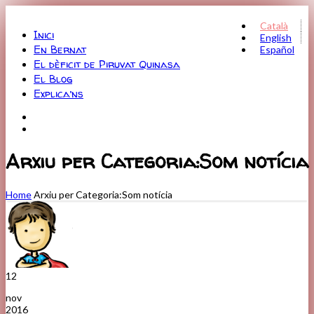
Menu
Català
Inici
English
En Bernat
Español
El dèficit de Piruvat Quinasa
El Blog
Explica’ns
Arxiu per Categoria:Som notícia
Home
Arxiu per Categoria:Som notícia
12
nov
2016