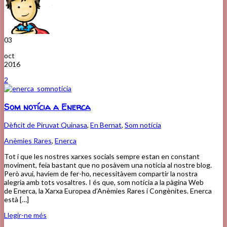
03
oct
2016
2
Som notícia a Enerca
Dèficit de Piruvat Quinasa
,
En Bernat
,
Som notícia
Anèmies Rares
,
Enerca
Tot i que les nostres xarxes socials sempre estan en constant
moviment, feia bastant que no posàvem una notícia al nostre blog.
Però avui, havíem de fer-ho, necessitàvem compartir la nostra
alegria amb tots vosaltres. I és que, som notícia a la pàgina Web
de Enerca, la Xarxa Europea d’Anèmies Rares i Congènites. Enerca
està […]
Llegir-ne més