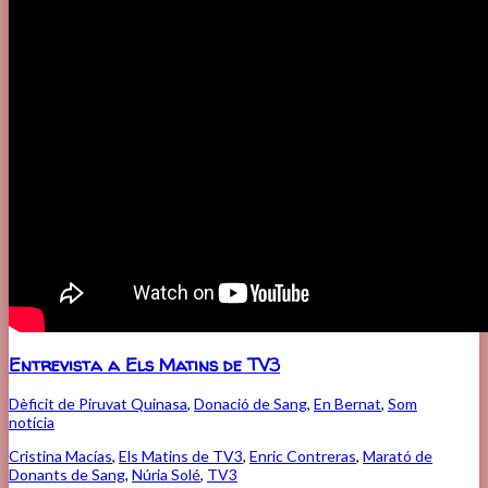
Entrevista a Els Matins de TV3
Dèficit de Piruvat Quinasa
,
Donació de Sang
,
En Bernat
,
Som
notícia
Cristina Macías
,
Els Matins de TV3
,
Enric Contreras
,
Marató de
Donants de Sang
,
Núria Solé
,
TV3