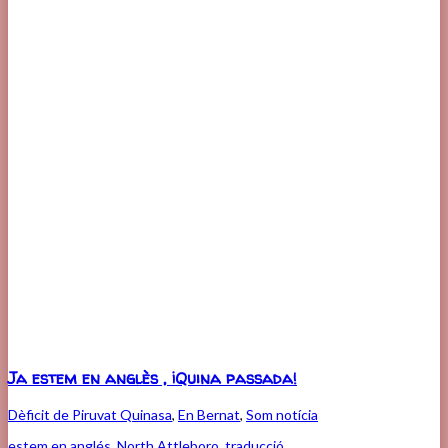
Ja estem en anglès , ¡Quina passada!
Dèficit de Piruvat Quinasa
,
En Bernat
,
Som notícia
estem en anglés
,
North Attleboro
,
traducció