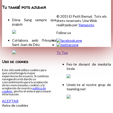
Tu també pots ajudar
© 2015 El Petit Bernat. Tots els
Dóna Sang sempre que
drets reservats. Una Web
puguis
realitzada per
Yamasoto
.
Follow us
Col·labora amb l'Hospital
Sant Joan de Déu
To Top
Uso de cookies
Fes-te donant de medul·la
òssia
Este sitio web utiliza cookies para
que usted tenga la mejor
experiencia de usuario. Si continúa
navegando está dando su
consentimiento para la aceptación
Uneix-te al nostre grup de
de las mencionadas cookies y la
aceptación de nuestra
política de
teaming.net
cookies
, pinche el enlace para mayor
información.
ACEPTAR
Aviso de cookies