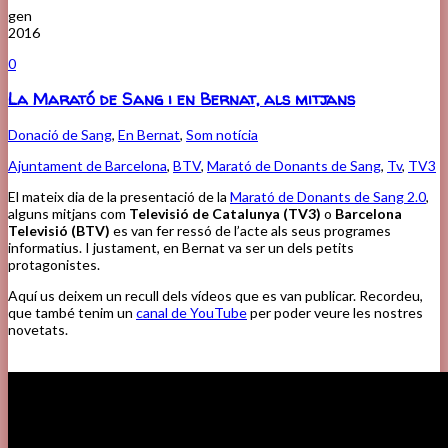
gen
2016
0
La Marató de Sang i en Bernat, als mitjans
Donació de Sang
,
En Bernat
,
Som notícia
Ajuntament de Barcelona
,
BTV
,
Marató de Donants de Sang
,
Tv
,
TV3
El mateix dia de la presentació de la
Marató de Donants de Sang 2.0
,
alguns mitjans com
Televisió de Catalunya (TV3)
o
Barcelona
Televisió (BTV)
es van fer ressó de l’acte als seus programes
informatius. I justament, en Bernat va ser un dels petits
protagonistes.
Aquí us deixem un recull dels vídeos que es van publicar. Recordeu,
que també tenim un
canal de YouTube
per poder veure les nostres
novetats.