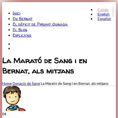
Menu
Català
Inici
English
En Bernat
Español
El dèficit de Piruvat Quinasa
El Blog
Explica’ns
La Marató de Sang i en
Bernat, als mitjans
Home
Donació de Sang
La Marató de Sang i en Bernat, als mitjans
04