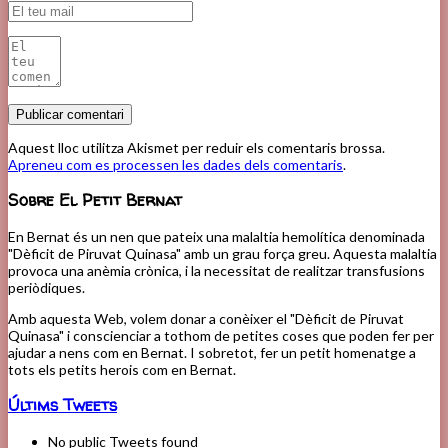
Aquest lloc utilitza Akismet per reduir els comentaris brossa.
Apreneu com es processen les dades dels comentaris
.
Sobre El Petit Bernat
En Bernat és un nen que pateix una malaltia hemolítica denominada
"Dèficit de Piruvat Quinasa" amb un grau força greu. Aquesta malaltia
provoca una anèmia crònica, i la necessitat de realitzar transfusions
periòdiques.
Amb aquesta Web, volem donar a conèixer el "Dèficit de Piruvat
Quinasa" i conscienciar a tothom de petites coses que poden fer per
ajudar a nens com en Bernat. I sobretot, fer un petit homenatge a
tots els petits herois com en Bernat.
Últims Tweets
No public Tweets found