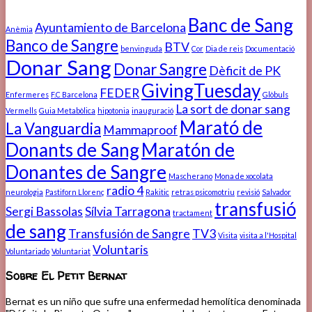
Banc de Sang
Ayuntamiento de Barcelona
Anèmia
Banco de Sangre
BTV
benvinguda
Cor
Dia de reis
Documentació
Donar Sang
Donar Sangre
Dèficit de PK
GivingTuesday
FEDER
Enfermeres
F.C Barcelona
Glòbuls
La sort de donar sang
Vermells
Guia Metabòlica
hipotonia
inauguració
Marató de
La Vanguardia
Mammaproof
Donants de Sang
Maratón de
Donantes de Sangre
Mascherano
Mona de xocolata
radio 4
neurologia
Pastiforn Llorenç
Rakitic
retras psicomotriu
revisió
Salvador
transfusió
Sergi Bassolas
Sílvia Tarragona
tractament
de sang
Transfusión de Sangre
TV3
Visita
visita a l'Hospital
Voluntaris
Voluntariado
Voluntariat
Sobre El Petit Bernat
Bernat es un niño que sufre una enfermedad hemolítica denominada