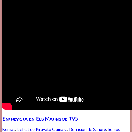
Entrevista en Els Matins de TV3
Bernat
,
Déficit de Piruvato Quinasa
,
Donación de Sangre
,
Somos