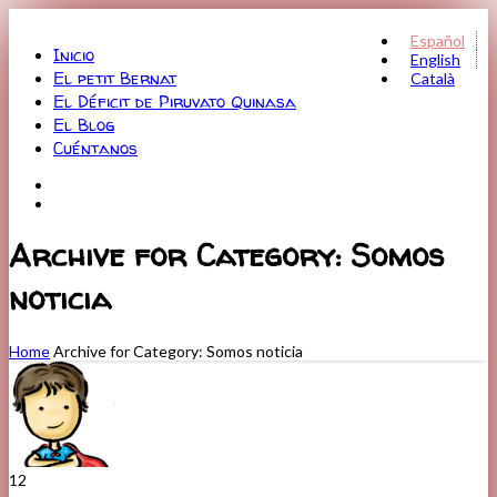
Menu
Español
Inicio
English
El petit Bernat
Català
El Déficit de Piruvato Quinasa
El Blog
Cuéntanos
Archive for Category: Somos
noticia
Home
Archive for Category: Somos noticia
12