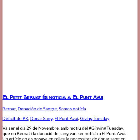
El Petit Bernat és noticia a El Punt Avui
Bernat
,
Donación de Sangre
,
Somos noticia
Dèficit de PK
,
Donar Sang
,
El Punt Avui
,
GivingTuesday
Va ser el dia 29 de Novembre, amb motiu del #GinvingTuesday,
que en Bernat i la donació de sang van ser noticia a El Punt Avui.
Un article on es posava en relleu la necessitat de donar sang en