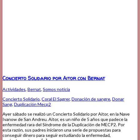
Concierto Solidario por Aitor con Bernat
Actividades
,
Bernat
,
Somos noticia
Concierto Solidario
,
Coral El Sagrer
,
Donación de sangre
,
Donar
Sang
,
Duplicación Mecp2
Ayer sábado se realizó un Concierto Solidario por Aitor, en la Nave
Ivanow de San Andreu. Aitor, es un niño de 5 años que padece la
enfermedad rara del Síndrome de la Duplicación de MECP2. Por
esta razón, sus padres iniciaron una serie de propuestas para
conseguir dinero para seguir estudiando la enfermedad,