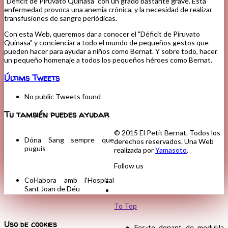
"Déficit de Piruvato Quinasa" con un grado bastante grave. Esta
enfermedad provoca una anemia crónica, y la necesidad de realizar
transfusiones de sangre periódicas.
Con esta Web, queremos dar a conocer el "Déficit de Piruvato
Quinasa" y concienciar a todo el mundo de pequeños gestos que
pueden hacer para ayudar a niños como Bernat. Y sobre todo, hacer
un pequeño homenaje a todos los pequeños héroes como Bernat.
Últims Tweets
No public Tweets found
Tu también puedes ayudar
© 2015 El Petit Bernat. Todos los
Dóna Sang sempre que
derechos reservados. Una Web
puguis
realizada por
Yamasoto
.
Follow us
Col·labora amb l'Hospital
Sant Joan de Déu
To Top
Uso de cookies
Fes-te donant de medul·la