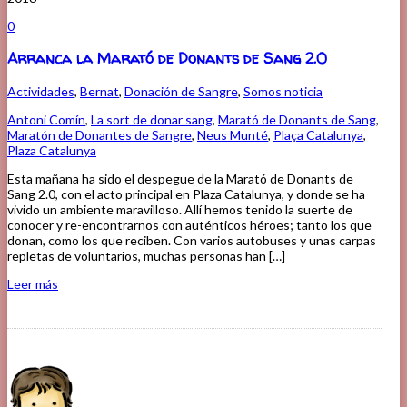
0
Arranca la Marató de Donants de Sang 2.0
Actividades
,
Bernat
,
Donación de Sangre
,
Somos noticia
Antoni Comín
,
La sort de donar sang
,
Marató de Donants de Sang
,
Maratón de Donantes de Sangre
,
Neus Munté
,
Plaça Catalunya
,
Plaza Catalunya
Esta mañana ha sido el despegue de la Marató de Donants de
Sang 2.0, con el acto principal en Plaza Catalunya, y donde se ha
vivido un ambiente maravilloso. Allí hemos tenido la suerte de
conocer y re-encontrarnos con auténticos héroes; tanto los que
donan, como los que reciben. Con varios autobuses y unas carpas
repletas de voluntarios, muchas personas han […]
Leer más