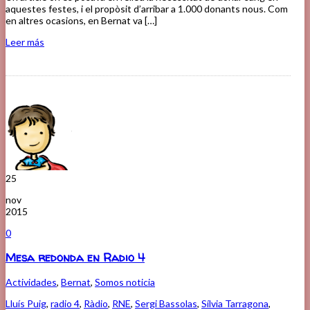
aquestes festes, i el propòsit d’arribar a 1.000 donants nous. Com
en altres ocasions, en Bernat va […]
Leer más
25
nov
2015
0
Mesa redonda en Radio 4
Actividades
,
Bernat
,
Somos noticia
Lluís Puig
,
radio 4
,
Ràdio
,
RNE
,
Sergi Bassolas
,
Sílvia Tarragona
,