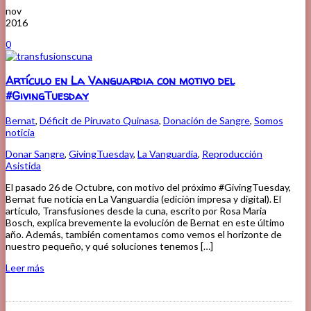
nov
2016
0
Artículo en La Vanguardia con motivo del
#GivingTuesday
Bernat
,
Déficit de Piruvato Quinasa
,
Donación de Sangre
,
Somos
noticia
Donar Sangre
,
GivingTuesday
,
La Vanguardia
,
Reproducción
Asistida
El pasado 26 de Octubre, con motivo del próximo #GivingTuesday,
Bernat fue noticia en La Vanguardia (edición impresa y digital). El
artículo, Transfusiones desde la cuna, escrito por Rosa Maria
Bosch, explica brevemente la evolución de Bernat en este último
año. Además, también comentamos como vemos el horizonte de
nuestro pequeño, y qué soluciones tenemos […]
Leer más