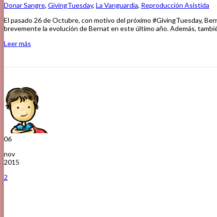
Donar Sangre
,
GivingTuesday
,
La Vanguardia
,
Reproducción Asistida
El pasado 26 de Octubre, con motivo del próximo #GivingTuesday, Bernat 
brevemente la evolución de Bernat en este último año. Además, tamb
Leer más
06
nov
2015
2