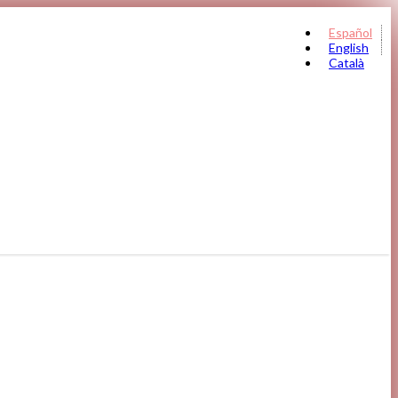
Español
English
Català