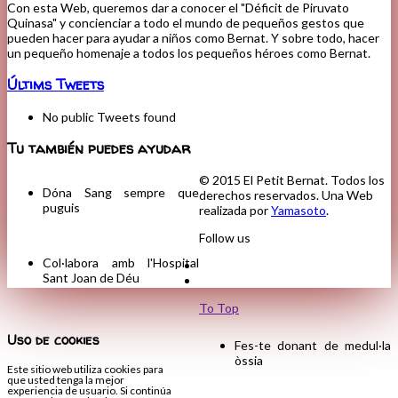
Con esta Web, queremos dar a conocer el "Déficit de Piruvato
Quinasa" y concienciar a todo el mundo de pequeños gestos que
pueden hacer para ayudar a niños como Bernat. Y sobre todo, hacer
un pequeño homenaje a todos los pequeños héroes como Bernat.
Últims Tweets
No public Tweets found
Tu también puedes ayudar
© 2015 El Petit Bernat. Todos los
Dóna Sang sempre que
derechos reservados. Una Web
puguis
realizada por
Yamasoto
.
Follow us
Col·labora amb l'Hospital
Sant Joan de Déu
To Top
Uso de cookies
Fes-te donant de medul·la
òssia
Este sitio web utiliza cookies para
que usted tenga la mejor
experiencia de usuario. Si continúa