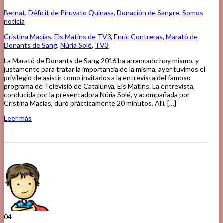
Bernat
,
Déficit de Piruvato Quinasa
,
Donación de Sangre
,
Somos
noticia
Cristina Macías
,
Els Matins de TV3
,
Enric Contreras
,
Marató de
Donants de Sang
,
Núria Solé
,
TV3
La Marató de Donants de Sang 2016 ha arrancado hoy mismo, y
justamente para tratar la importancia de la misma, ayer tuvimos el
privilegio de asistir como invitados a la entrevista del famoso
programa de Televisió de Catalunya, Els Matins. La entrevista,
conducida por la presentadora Núria Solé, y acompañada por
Cristina Macías, duró prácticamente 20 minutos. Allí, […]
Leer más
04