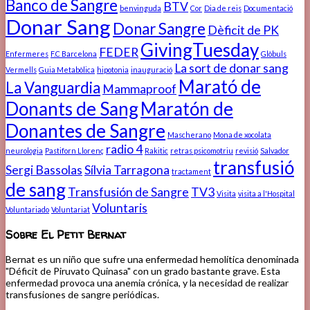
Banco de Sangre
BTV
benvinguda
Cor
Dia de reis
Documentació
Donar Sang
Donar Sangre
Dèficit de PK
GivingTuesday
FEDER
Enfermeres
F.C Barcelona
Glòbuls
La sort de donar sang
Vermells
Guia Metabòlica
hipotonia
inauguració
Marató de
La Vanguardia
Mammaproof
Donants de Sang
Maratón de
Donantes de Sangre
Mascherano
Mona de xocolata
radio 4
neurologia
Pastiforn Llorenç
Rakitic
retras psicomotriu
revisió
Salvador
transfusió
Sergi Bassolas
Sílvia Tarragona
tractament
de sang
Transfusión de Sangre
TV3
Visita
visita a l'Hospital
Voluntaris
Voluntariado
Voluntariat
Sobre El Petit Bernat
Bernat es un niño que sufre una enfermedad hemolítica denominada
"Déficit de Piruvato Quinasa" con un grado bastante grave. Esta
enfermedad provoca una anemia crónica, y la necesidad de realizar
transfusiones de sangre periódicas.