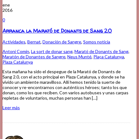
ene
2016
0
Arranca la Marató de Donants de Sang 2.0
Actividades
,
Bernat
,
Donación de Sangre
,
Somos noticia
Antoni Comín
,
La sort de donar sang
,
Marató de Donants de Sang
,
Maratón de Donantes de Sangre
,
Neus Munté
,
Plaça Catalunya
,
Plaza Catalunya
Esta mañana ha sido el despegue de la Marató de Donants de
Sang 2.0, con el acto principal en Plaza Catalunya, y donde se ha
vivido un ambiente maravilloso. Allí hemos tenido la suerte de
conocer y re-encontrarnos con auténticos héroes; tanto los que
donan, como los que reciben. Con varios autobuses y unas carpas
repletas de voluntarios, muchas personas han […]
Leer más