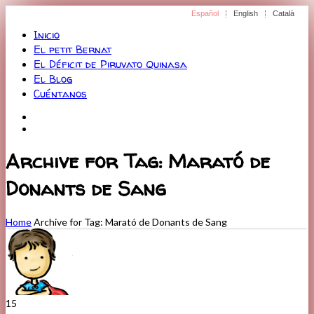
Menu
Español
English
Català
Inicio
El petit Bernat
El Déficit de Piruvato Quinasa
El Blog
Cuéntanos
Archive for Tag: Marató de
Donants de Sang
Home
Archive for Tag: Marató de Donants de Sang
15