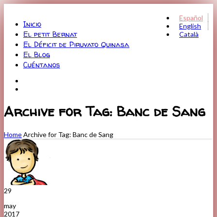
Menu
Español
Inicio
English
El petit Bernat
Català
El Déficit de Piruvato Quinasa
El Blog
Cuéntanos
Archive for Tag: Banc de Sang
Home
Archive for Tag: Banc de Sang
29
may
2017