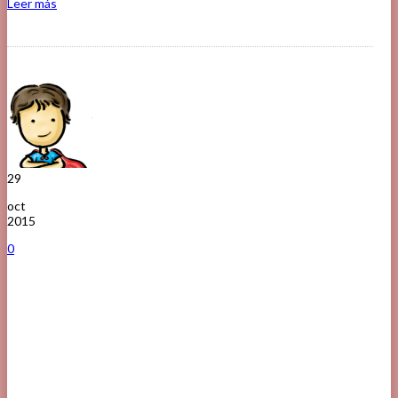
Leer más
29
oct
2015
0