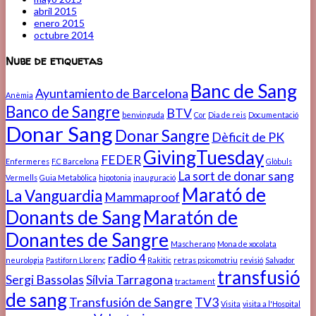
abril 2015
enero 2015
octubre 2014
Nube de etiquetas
Banc de Sang
Ayuntamiento de Barcelona
Anèmia
Banco de Sangre
BTV
benvinguda
Cor
Dia de reis
Documentació
Donar Sang
Donar Sangre
Dèficit de PK
GivingTuesday
FEDER
Enfermeres
F.C Barcelona
Glòbuls
La sort de donar sang
Vermells
Guia Metabòlica
hipotonia
inauguració
Marató de
La Vanguardia
Mammaproof
Donants de Sang
Maratón de
Donantes de Sangre
Mascherano
Mona de xocolata
radio 4
neurologia
Pastiforn Llorenç
Rakitic
retras psicomotriu
revisió
Salvador
transfusió
Sergi Bassolas
Sílvia Tarragona
tractament
de sang
Transfusión de Sangre
TV3
Visita
visita a l'Hospital