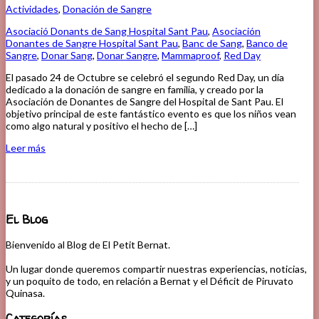
Actividades
,
Donación de Sangre
Asociació Donants de Sang Hospital Sant Pau
,
Asociación
Donantes de Sangre Hospital Sant Pau
,
Banc de Sang
,
Banco de
Sangre
,
Donar Sang
,
Donar Sangre
,
Mammaproof
,
Red Day
El pasado 24 de Octubre se celebró el segundo Red Day, un día
dedicado a la donación de sangre en familia, y creado por la
Asociación de Donantes de Sangre del Hospital de Sant Pau. El
objetivo principal de este fantástico evento es que los niños vean
como algo natural y positivo el hecho de […]
Leer más
El Blog
Bienvenido al Blog de El Petit Bernat.
Un lugar donde queremos compartir nuestras experiencias, noticias,
y un poquito de todo, en relación a Bernat y el Déficit de Piruvato
Quinasa.
Categorías