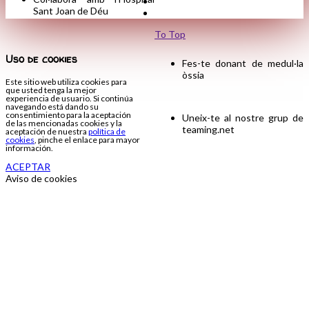
Sant Joan de Déu
To Top
Uso de cookies
Fes-te donant de medul·la
òssia
Este sitio web utiliza cookies para
que usted tenga la mejor
experiencia de usuario. Si continúa
navegando está dando su
consentimiento para la aceptación
Uneix-te al nostre grup de
de las mencionadas cookies y la
teaming.net
aceptación de nuestra
política de
cookies
, pinche el enlace para mayor
información.
ACEPTAR
Aviso de cookies