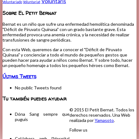
Voluntaris
Voluntariado
Voluntariat
Sobre El Petit Bernat
Bernat es un niño que sufre una enfermedad hemolítica denominada
"Déficit de Piruvato Quinasa" con un grado bastante grave. Esta
enfermedad provoca una anemia crónica, y la necesidad de realizar
transfusiones de sangre periódicas.
Con esta Web, queremos dar a conocer el "Déficit de Piruvato
Quinasa" y concienciar a todo el mundo de pequeños gestos que
pueden hacer para ayudar a niños como Bernat. Y sobre todo, hacer
un pequeño homenaje a todos los pequeños héroes como Bernat.
Últims Tweets
No public Tweets found
Tu también puedes ayudar
© 2015 El Petit Bernat. Todos los
Dóna Sang sempre que
derechos reservados. Una Web
puguis
realizada por
Yamasoto
.
Follow us
Col·labora amb l'Hospital