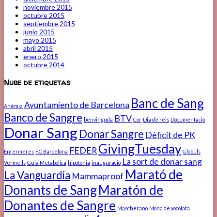
noviembre 2015
octubre 2015
septiembre 2015
junio 2015
mayo 2015
abril 2015
enero 2015
octubre 2014
Nube de etiquetas
Banc de Sang
Ayuntamiento de Barcelona
Anèmia
Banco de Sangre
BTV
benvinguda
Cor
Dia de reis
Documentació
Donar Sang
Donar Sangre
Dèficit de PK
GivingTuesday
FEDER
Enfermeres
F.C Barcelona
Glòbuls
La sort de donar sang
Vermells
Guia Metabòlica
hipotonia
inauguració
Marató de
La Vanguardia
Mammaproof
Donants de Sang
Maratón de
Donantes de Sangre
Mascherano
Mona de xocolata