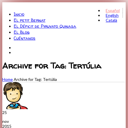
Menu
Español
Inicio
English
El petit Bernat
Català
El Déficit de Piruvato Quinasa
El Blog
Cuéntanos
Archive for Tag: Tertúlia
Home
Archive for Tag: Tertúlia
25
nov
2015