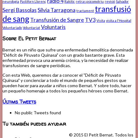
radio 4
neurologia
Pastiforn Llorenç
Rakitic
retras psicomotriu
revisió
Salvador
transfusió
Sergi Bassolas
Sílvia Tarragona
tractament
de sang
Transfusión de Sangre
TV3
Visita
visita a l'Hospital
Voluntaris
Voluntariado
Voluntariat
Sobre El Petit Bernat
Bernat es un niño que sufre una enfermedad hemolítica denominada
"Déficit de Piruvato Quinasa" con un grado bastante grave. Esta
enfermedad provoca una anemia crónica, y la necesidad de realizar
transfusiones de sangre periódicas.
Con esta Web, queremos dar a conocer el "Déficit de Piruvato
Quinasa" y concienciar a todo el mundo de pequeños gestos que
pueden hacer para ayudar a niños como Bernat. Y sobre todo, hacer
un pequeño homenaje a todos los pequeños héroes como Bernat.
Últims Tweets
No public Tweets found
Tu también puedes ayudar
© 2015 El Petit Bernat. Todos los