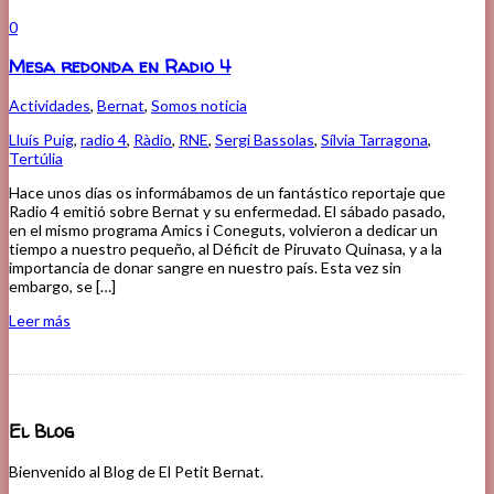
0
Mesa redonda en Radio 4
Actividades
,
Bernat
,
Somos noticia
Lluís Puig
,
radio 4
,
Ràdio
,
RNE
,
Sergi Bassolas
,
Sílvia Tarragona
,
Tertúlia
Hace unos días os informábamos de un fantástico reportaje que
Radio 4 emitió sobre Bernat y su enfermedad. El sábado pasado,
en el mismo programa Amics i Coneguts, volvieron a dedicar un
tiempo a nuestro pequeño, al Déficit de Piruvato Quinasa, y a la
importancia de donar sangre en nuestro país. Esta vez sin
embargo, se […]
Leer más
El Blog
Bienvenido al Blog de El Petit Bernat.