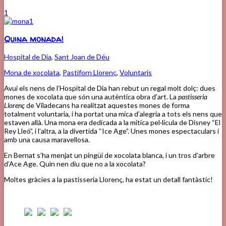
1
Quina monada!
Hospital de Dia
,
Sant Joan de Déu
Mona de xocolata
,
Pastiforn Llorenç
,
Voluntaris
Avui els nens de l’Hospital de Dia han rebut un regal molt dolç: dues
mones de xocolata que són una autèntica obra d’art. La
pastisseria
Llorenç
de Viladecans ha realitzat aquestes mones de forma
totalment voluntaria, i ha portat una mica d’alegria a tots els nens que
estaven allà. Una mona era dedicada a la mítica pel·lícula de Disney “El
Rey Lleó”, i l’altra, a la divertida “Ice Age”. Unes mones espectaculars i
amb una causa maravellosa.
En Bernat s’ha menjat un pingüí de xocolata blanca, i un tros d’arbre
d’Ace Age. Quin nen diu que no a la xocolata?
Moltes gràcies a la pastisseria Llorenç, ha estat un detall fantàstic!