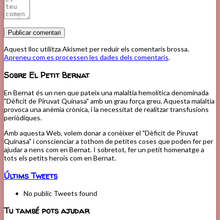
Aquest lloc utilitza Akismet per reduir els comentaris brossa.
Apreneu com es processen les dades dels comentaris
.
Sobre El Petit Bernat
En Bernat és un nen que pateix una malaltia hemolítica denominada
"Dèficit de Piruvat Quinasa" amb un grau força greu. Aquesta malaltia
provoca una anèmia crònica, i la necessitat de realitzar transfusions
periòdiques.
Amb aquesta Web, volem donar a conèixer el "Dèficit de Piruvat
Quinasa" i conscienciar a tothom de petites coses que poden fer per
ajudar a nens com en Bernat. I sobretot, fer un petit homenatge a
tots els petits herois com en Bernat.
Últims Tweets
No public Tweets found
Tu també pots ajudar