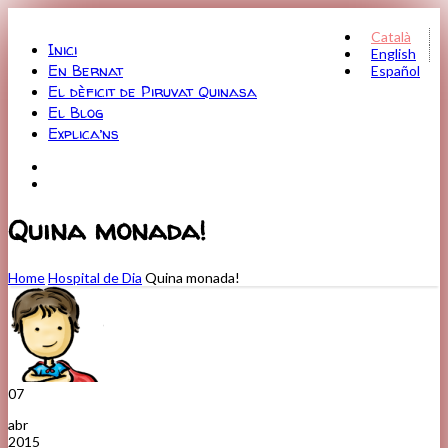
Menu
Català
Inici
English
En Bernat
Español
El dèficit de Piruvat Quinasa
El Blog
Explica’ns
Quina monada!
Home
Hospital de Dia
Quina monada!
07
abr
2015