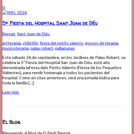
0
5ª Fiesta del Hospital Sant Joan de Déu
Bernat
,
Sant Joan de Déu
artteràpia
,
child life
,
festa del petits valents
,
gossos de terapia
,
musicoterapia
,
palau robert
,
pallapupas
Este sábado 26 de septiembre, en los Jardines de Palau Robert, se
celebra la 5ª Fiesta del Hospital San Joan de Déu, este año
denominada laFesta dels Petits Valents (Fiesta de los Pequeños
Valientes), para rendir homenaje a todos los pacientes del
hospital. Como en citas anteriores, será una jornada lúdica para
toda la familia […]
Leer más
El Blog
Bienvenido al Blog de El Petit Bernat.