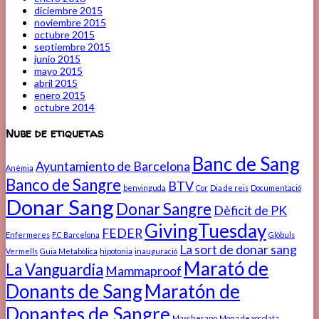
diciembre 2015
noviembre 2015
octubre 2015
septiembre 2015
junio 2015
mayo 2015
abril 2015
enero 2015
octubre 2014
Nube de etiquetas
Banc de Sang
Ayuntamiento de Barcelona
Anèmia
Banco de Sangre
BTV
benvinguda
Cor
Dia de reis
Documentació
Donar Sang
Donar Sangre
Dèficit de PK
GivingTuesday
FEDER
Enfermeres
F.C Barcelona
Glòbuls
La sort de donar sang
Vermells
Guia Metabòlica
hipotonia
inauguració
Marató de
La Vanguardia
Mammaproof
Donants de Sang
Maratón de
Donantes de Sangre
Mascherano
Mona de xocolata