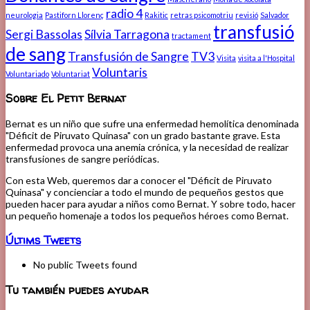
radio 4
neurologia
Pastiforn Llorenç
Rakitic
retras psicomotriu
revisió
Salvador
transfusió
Sergi Bassolas
Sílvia Tarragona
tractament
de sang
Transfusión de Sangre
TV3
Visita
visita a l'Hospital
Voluntaris
Voluntariado
Voluntariat
Sobre El Petit Bernat
Bernat es un niño que sufre una enfermedad hemolítica denominada
"Déficit de Piruvato Quinasa" con un grado bastante grave. Esta
enfermedad provoca una anemia crónica, y la necesidad de realizar
transfusiones de sangre periódicas.
Con esta Web, queremos dar a conocer el "Déficit de Piruvato
Quinasa" y concienciar a todo el mundo de pequeños gestos que
pueden hacer para ayudar a niños como Bernat. Y sobre todo, hacer
un pequeño homenaje a todos los pequeños héroes como Bernat.
Últims Tweets
No public Tweets found
Tu también puedes ayudar