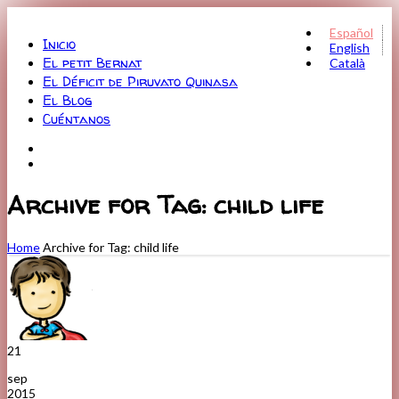
Menu
Español
Inicio
English
El petit Bernat
Català
El Déficit de Piruvato Quinasa
El Blog
Cuéntanos
Archive for Tag: child life
Home
Archive for Tag: child life
21
sep
2015